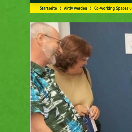
Startseite
⟩
Aktiv werden
⟩
Co-working Spaces u