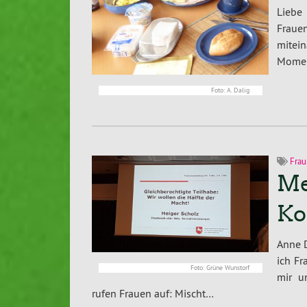
Liebe
Frauen
mitei
Momen
Foto: A. Dalig
Frau
Me
Ko
Anne D
ich Fr
Foto: Grüne Wunstorf
mir u
rufen Frauen auf: Mischt…