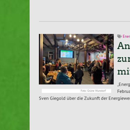
Ene
An
zu
mi
„Ener
Febru
Foto: Grüne Wunstorf
Sven Giegold über die Zukunft der Energiewe