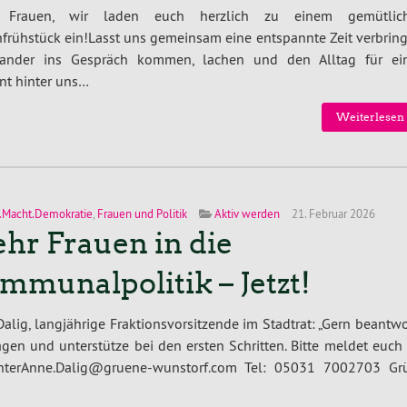
 Frauen, wir laden euch herzlich zu einem gemütlic
frühstück ein!Lasst uns gemeinsam eine entspannte Zeit verbring
nander ins Gespräch kommen, lachen und den Alltag für ei
t hinter uns…
Weiterlesen 
.Macht.Demokratie
,
Frauen und Politik
Aktiv werden
21. Februar 2026
hr Frauen in die
mmunalpolitik – Jetzt!
alig, langjährige Fraktionsvorsitzende im Stadtrat: „Gern beantw
agen und unterstütze bei den ersten Schritten. Bitte meldet euch
nterAnne.Dalig@gruene-wunstorf.com Tel: 05031 7002703 Gr