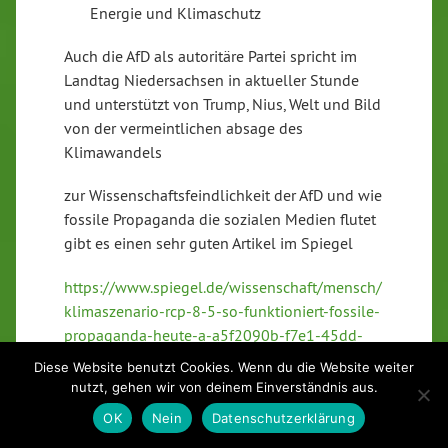
Energie und Klimaschutz
Auch die AfD als autoritäre Partei spricht im
Landtag Niedersachsen in aktueller Stunde
und unterstützt von Trump, Nius, Welt und Bild
von der vermeintlichen absage des
Klimawandels
zur Wissenschaftsfeindlichkeit der AfD und wie
fossile Propaganda die sozialen Medien flutet
gibt es einen sehr guten Artikel im Spiegel
https://www.spiegel.de/wissenschaft/mensch/
klimaszenario-rcp-8-5-so-funktioniert-fossile-
propaganda-heute-a-a5f2090b-f7e1-45dd-
8f79-0138c430159d?sara_ref=re-so-app-sh
Diese Website benutzt Cookies. Wenn du die Website weiter
nutzt, gehen wir von deinem Einverständnis aus.
Und bei Tagesschau
OK
Nein
Datenschutzerklärung
https://www.tagesschau.de/faktenfinder/ipcc-