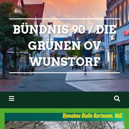
BÜNDNIS 90 / DIE
GRÜNEN OV
WUNSTORF