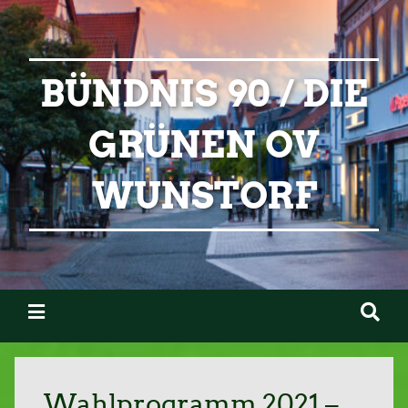
BÜNDNIS 90 / DIE
GRÜNEN OV
WUNSTORF
Wahlprogramm 2021 –