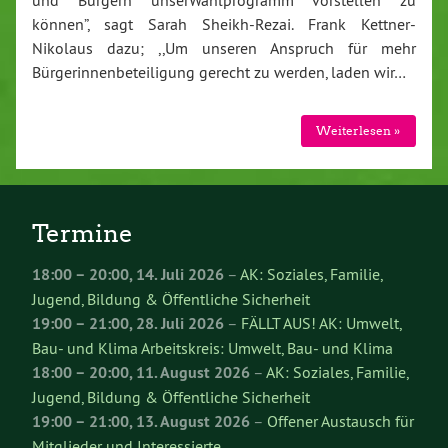
und Bürgern unserWahlprogramm vorstellen zu
können”, sagt Sarah Sheikh-Rezai. Frank Kettner-
Nikolaus dazu; ,,Um unseren Anspruch für mehr
Bürgerinnenbeteiligung gerecht zu werden, laden wir…
Weiterlesen »
Termine
18:00
–
20:00
,
14. Juli 2026
–
AK: Soziales, Familie,
Jugend, Bildung & Öffentliche Sicherheit
19:00
–
21:00
,
28. Juli 2026
–
FÄLLT AUS! AK: Umwelt,
Bau- und Klima Arbeitskreis: Umwelt, Bau- und Klima
18:00
–
20:00
,
11. August 2026
–
AK: Soziales, Familie,
Jugend, Bildung & Öffentliche Sicherheit
19:00
–
21:00
,
13. August 2026
–
Offener Austausch für
Mitglieder und Interessierte