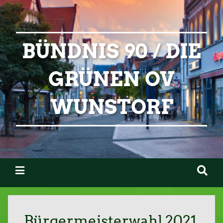
BÜNDNIS 90 / DIE
GRÜNEN OV
WUNSTORF
Bürgermeisterwahl 2021