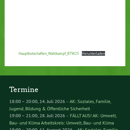
Hauptbotschaften_Wahlkampf_BTW25
Herunterladen
Termine
18:00
–
20:00
,
14. Juli 2026
–
AK: Soziales, Familie,
Jugend, Bildung & Öffentliche Sicherheit
19:00
–
21:00
,
28. Juli 2026
–
FÄLLT AUS! AK: Umwelt,
Bau- und Klima Arbeitskreis: Umwelt, Bau- und Klima
18:00
–
20:00
,
11. August 2026
–
AK: Soziales, Familie,