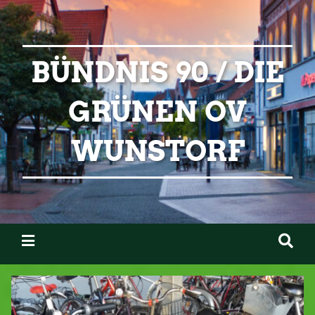
BÜNDNIS 90 / DIE
GRÜNEN OV
WUNSTORF