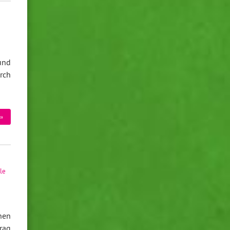
und
rch
»
le
nen
rag