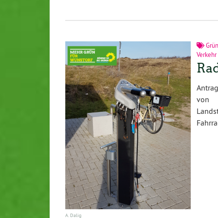
Grün
Verkehr
Rad
Antrag
von F
Landst
Fahrra
A. Dalig