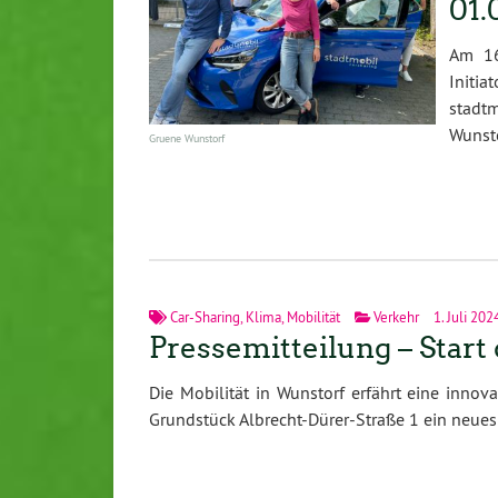
01.
Am 16
Initia
stadt
Wunst
Gruene Wunstorf
Car-Sharing
,
Klima
,
Mobilität
Verkehr
1. Juli 202
Pressemitteilung – Start
Die Mobilität in Wunstorf erfährt eine innov
Grundstück Albrecht-Dürer-Straße 1 ein neue