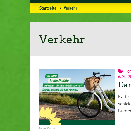
Startseite
⟩
Verkehr
Verkehr
For
6. Mai 
Dan
Karte
schic
Bürger
Grüne Wunstorf