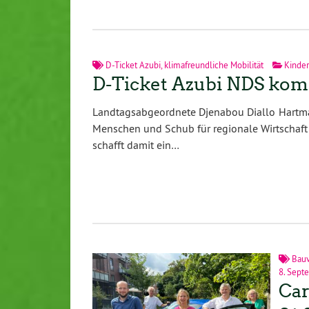
D-Ticket Azubi
,
klimafreundliche Mobilität
Kinder
D-Ticket Azubi NDS ko
Landtagsabgeordnete Djenabou Diallo Hartmann
Menschen und Schub für regionale Wirtschaft 
schafft damit ein…
Bauv
8. Sept
Car