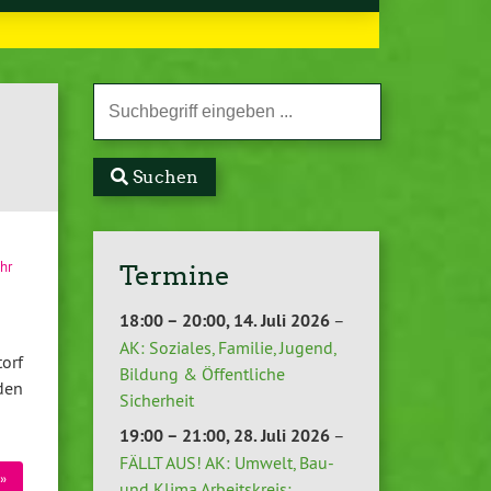
Suchen
hr
Termine
18:00
–
20:00
,
14. Juli 2026
–
AK: Soziales, Familie, Jugend,
orf
Bildung & Öffentliche
den
Sicherheit
19:00
–
21:00
,
28. Juli 2026
–
FÄLLT AUS! AK: Umwelt, Bau-
»
und Klima Arbeitskreis: