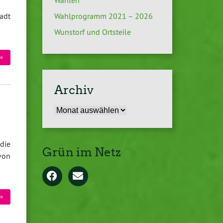
Wahlen
Wahlprogramm 2021 – 2026
adt
Wunstorf und Ortsteile
»
Archiv
Archiv
die
Grün im Netz
von
»