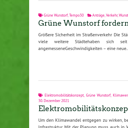
Grüne Wunstorf
,
Tempo30
Anträge
,
Verkehr
,
Wunst
Grüne Wunstorf forder
Größere Sicherheit im Straßenverkehr Die Stä
viele weitere Städtehaben sich sei
angemesseneGeschwindigkeiten – eine neue
Elektromobilitätskonzept
,
Grüne Wunstorf
,
Klimawen
30. Dezember 2021
Elektromobilitätskonzep
Um den Klimawandel entgegen zu wirken, ben
Infrastruktur. Mit der Planung muss auch i