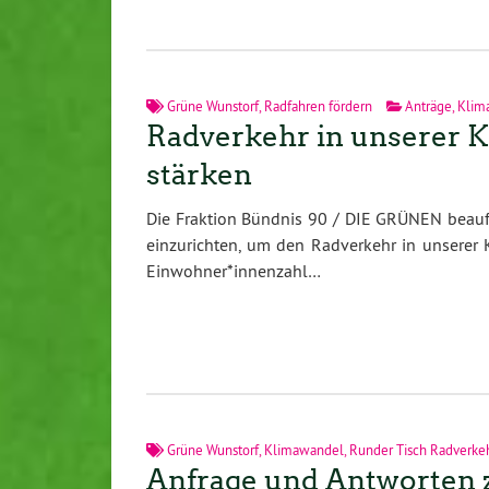
Grüne Wunstorf
,
Radfahren fördern
Anträge
,
Klim
Radverkehr in unserer 
stärken
Die Fraktion Bündnis 90 / DIE GRÜNEN beauft
einzurichten, um den Radverkehr in unserer
Einwohner*innenzahl…
Grüne Wunstorf
,
Klimawandel
,
Runder Tisch Radverke
Anfrage und Antworten