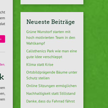
cht
dem
Neueste Beiträge
dat
Grüne Wunstorf starten mit
hoch motivierten Team in den
»
Wahlkampf
Calisthenics Park wie man eine
gute Idee verschleppt
Klima statt Krise
rden
,
Ortsbildprägende Bäume unter
k
Schutz stellen
Online Sitzungen ermöglichen
hen
Nachhaltigkeit statt Stillstand
en,
nen
Danke, dass du Fahrrad fährst