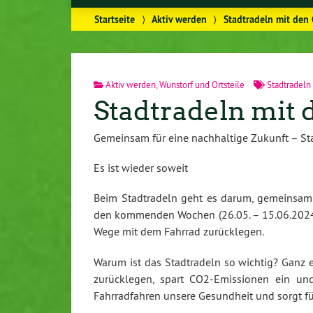
Startseite
⟩
Aktiv werden
⟩
Stadtradeln mit den
Aktiv werden
,
Wunstorf und Ortsteile
Stadtradeln
Stadtradeln mit
Gemeinsam für eine nachhaltige Zukunft – Sta
Es ist wieder soweit
Beim Stadtradeln geht es darum, gemeinsam f
den kommenden Wochen (26.05. – 15.06.2024) w
Wege mit dem Fahrrad zurücklegen.
Warum ist das Stadtradeln so wichtig? Ganz e
zurücklegen, spart CO2-Emissionen ein und 
Fahrradfahren unsere Gesundheit und sorgt f