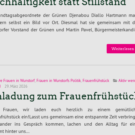
chhaltigkeit statt Stillstand
andtagsabgeordnete der Grünen Djenabou Diallo Hartmann ma
gern selbst ein Bild vor Ort. Diesmal hat sie gemeinsam mit 
rfer Vorstand der Grünen und Martin Pavel, Bürgermeisterkandi
Weiterlesen 
ve Frauen in Wunstorf
,
Frauen in Wunstorfs Politik
,
Frauenfrühstück
Aktiv we
d
29. März 2026
nladung zum Frauenfrühstüc
 Frauen, wir laden euch herzlich zu einem gemütlic
frühstück ein!Lasst uns gemeinsam eine entspannte Zeit verbring
nander ins Gespräch kommen, lachen und den Alltag für ei
t hinter uns…