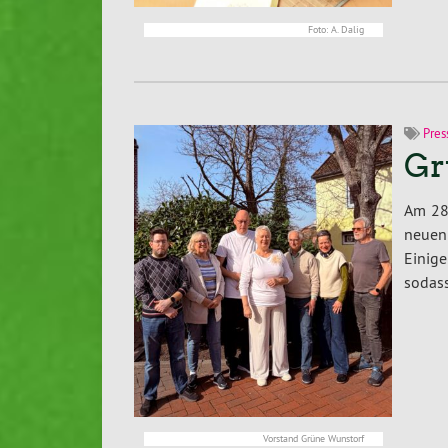
Foto: A. Dalig
Pres
Gr
Am 28
neuen 
Einig
sodas
Vorstand Grüne Wunstorf