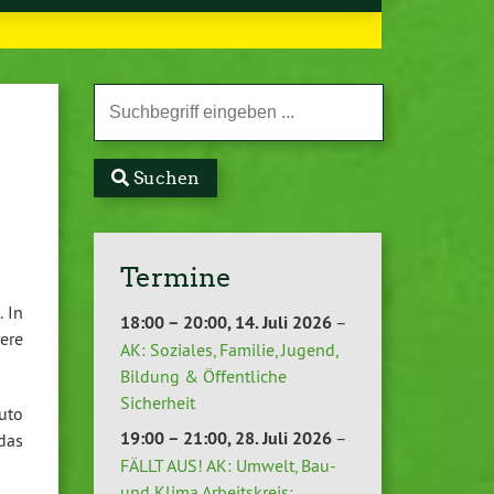
Suchen
Termine
 In
18:00
–
20:00
,
14. Juli 2026
–
ere
AK: Soziales, Familie, Jugend,
Bildung & Öffentliche
Sicherheit
uto
19:00
–
21:00
,
28. Juli 2026
–
das
FÄLLT AUS! AK: Umwelt, Bau-
und Klima Arbeitskreis: