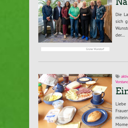
Na
Die L
sich 
Wunsto
der…
Grüne Wunstorf
akti
Vorstan
Ei
Liebe
Frauen
mitei
Momen