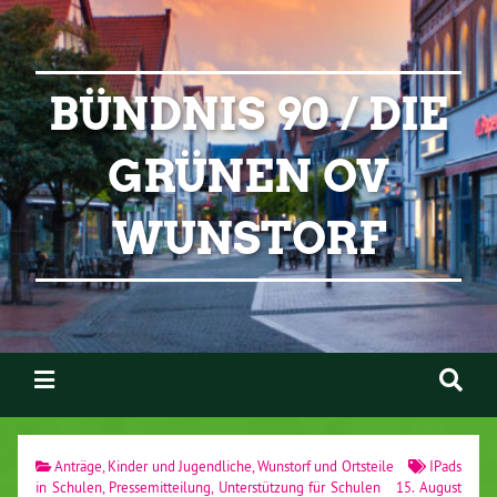
BÜNDNIS 90 / DIE
GRÜNEN OV
WUNSTORF
Anträge
,
Kinder und Jugendliche
,
Wunstorf und Ortsteile
IPads
in Schulen
,
Pressemitteilung
,
Unterstützung für Schulen
15. August