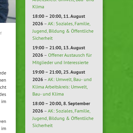
Klima
18:00
–
20:00
,
11. August
2026
–
AK: Soziales, Familie,
Jugend, Bildung & Öffentliche
f
Sicherheit
19:00
–
21:00
,
13. August
2026
–
Offener Austausch für
Mitglieder und Interessierte
19:00
–
21:00
,
25. August
rde
2026
–
AK: Umwelt, Bau- und
men
Klima Arbeitskreis: Umwelt,
cht
Bau- und Klima
des
 im
18:00
–
20:00
,
8. September
2026
–
AK: Soziales, Familie,
Jugend, Bildung & Öffentliche
ven
Sicherheit
 im