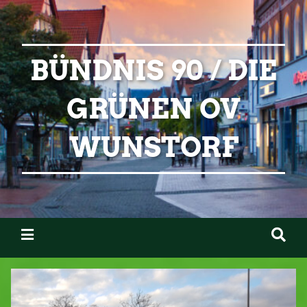
BÜNDNIS 90 / DIE
GRÜNEN OV
WUNSTORF