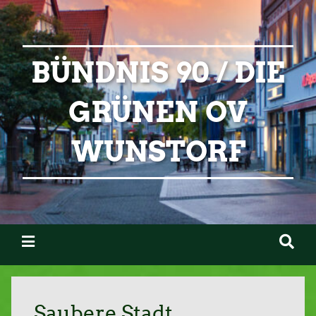
BÜNDNIS 90 / DIE
GRÜNEN OV
WUNSTORF
Saubere Stadt