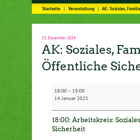
Startseite
⟩
Veranstaltung
⟩
AK: Soziales, Famili
23. Dezember 2024
AK: Soziales, Fam
Öffentliche Sich
AK:
18:00
–
19:00
Soziales,
14. Januar 2025
Familie,
Jugend,
Bildung
18:00: Arbeitskreis: Soziale
&
Sicherheit
Öffentliche