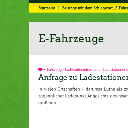
Startseite
⟩
Beiträge mit dem Schlagwort „E-Fahr
E-Fahrzeuge
E-Fahrzeuge
,
Ladesäuleninfrastruktur
,
Ladestationen f
Anfrage zu Ladestatione
In vielen Ortschaften – darunter Luthe als zw
zugänglicher Ladepunkt. Angesichts des rasa
größeren…