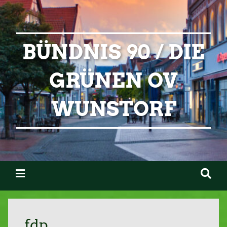
BÜNDNIS 90 / DIE
GRÜNEN OV
WUNSTORF
fdp