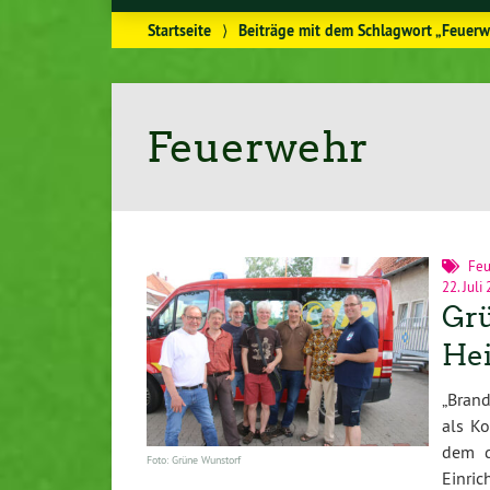
Startseite
⟩
Beiträge mit dem Schlagwort „Feuerw
Feuerwehr
Feu
22. Juli
Grü
He
„Bran
als Ko
dem d
Foto: Grüne Wunstorf
Einri