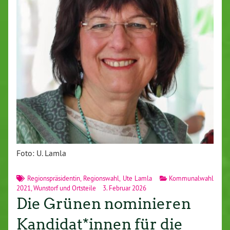
Foto: U. Lamla
Regionspräsidentin
,
Regionswahl
,
Ute Lamla
Kommunalwahl
2021
,
Wunstorf und Ortsteile
3. Februar 2026
Die Grünen nominieren
Kandidat*innen für die