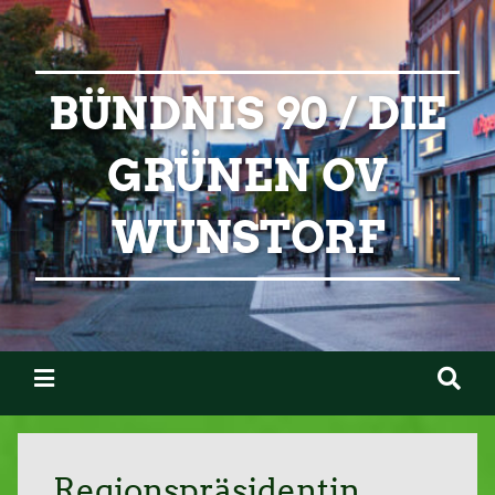
BÜNDNIS 90 / DIE
GRÜNEN OV
WUNSTORF
Regionspräsidentin