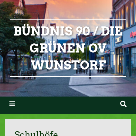
BÜNDNIS 90 / DIE
GRÜNEN OV
WUNSTORF
Schulhöfe