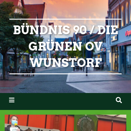
BÜNDNIS 90 / DIE
GRÜNEN OV
WUNSTORF