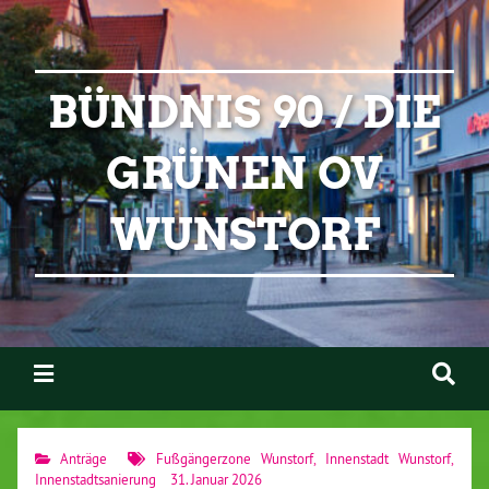
BÜNDNIS 90 / DIE
GRÜNEN OV
WUNSTORF
Anträge
Fußgängerzone Wunstorf
,
Innenstadt Wunstorf
,
Innenstadtsanierung
31. Januar 2026