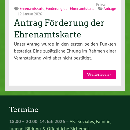
Privat
Ehrenamtskarte
,
Förderung der Ehrenamtskarte
Anträge
12. Januar 2026
Antrag Förderung der
Ehrenamtskarte
Unser Antrag wurde in den ersten beiden Punkten
bestätigt. Eine zusätzliche Ehrung im Rahmen einer
Veranstaltung wird aber nicht bestätigt.
Weiterlesen »
Termine
18:00
–
20:00
,
14. Juli 2026
–
AK: Soziales, Familie,
Jugend, Bildung & Öffentliche Sicherheit