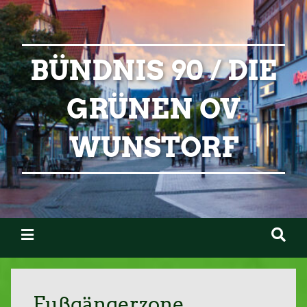
BÜNDNIS 90 / DIE
GRÜNEN OV
WUNSTORF
Fußgängerzone