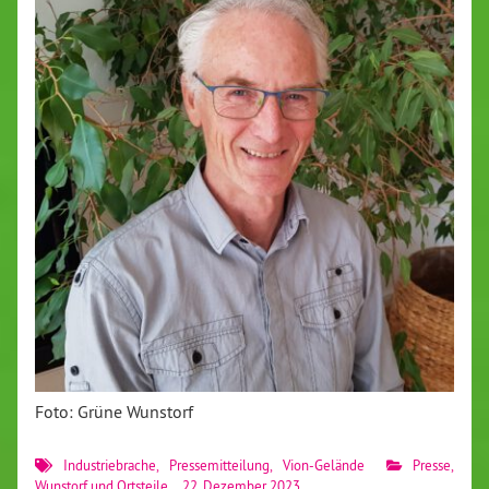
Foto: Grüne Wunstorf
Industriebrache
,
Pressemitteilung
,
Vion-Gelände
Presse
,
Wunstorf und Ortsteile
22. Dezember 2023