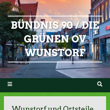
BÜNDNIS 90 / DIE
GRÜNEN OV
WUNSTORF
Wunstorf und Ortsteile