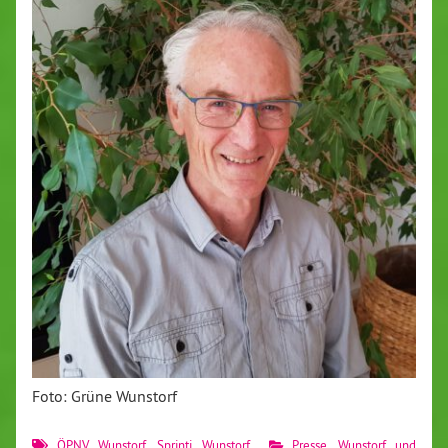
Foto: Grüne Wunstorf
ÖPNV Wunstorf
,
Sprinti Wunstorf
Presse
,
Wunstorf und