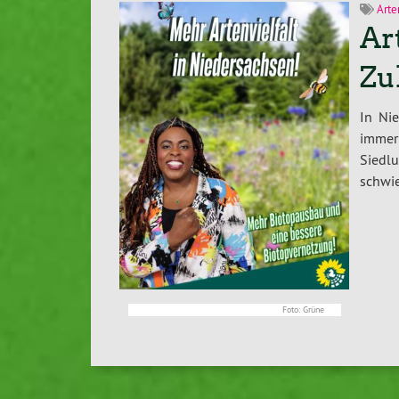
Arte
Ar
Zu
In Ni
immer
Siedlu
schwi
Foto: Grüne