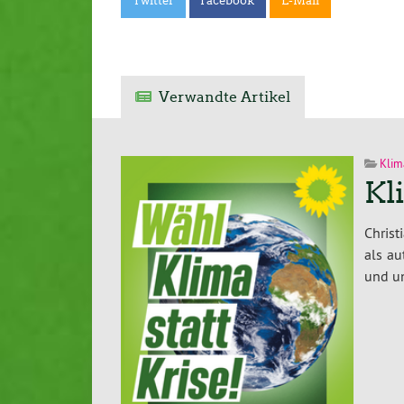
Twitter
Facebook
E-Mail
Verwandte Artikel
Klim
Kl
Christ
als au
und un