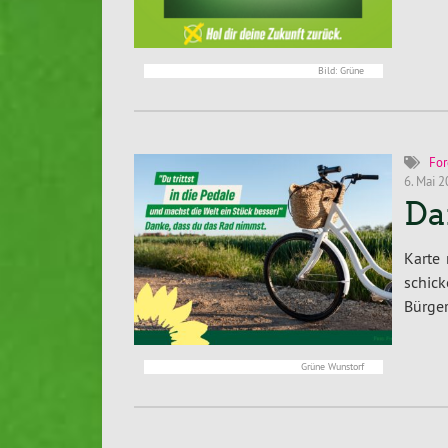
Bild: Grüne
For
6. Mai 
Da
Karte
schic
Bürger
Grüne Wunstorf