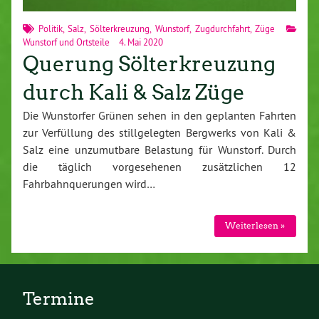
Politik
,
Salz
,
Sölterkreuzung
,
Wunstorf
,
Zugdurchfahrt
,
Züge
Wunstorf und Ortsteile
4. Mai 2020
Querung Sölterkreuzung
durch Kali & Salz Züge
Die Wunstorfer Grünen sehen in den geplanten Fahrten
zur Verfüllung des stillgelegten Bergwerks von Kali &
Salz eine unzumutbare Belastung für Wunstorf. Durch
die täglich vorgesehenen zusätzlichen 12
Fahrbahnquerungen wird…
Weiterlesen »
Termine