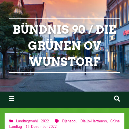
BÜNDNIS 90 / DIE
GRÜNEN OV
WUNSTORF
Landtagswahl 2022
Djenabou Diallo-Hartmann
,
Grüne
Landtag
15. Dezember 2022