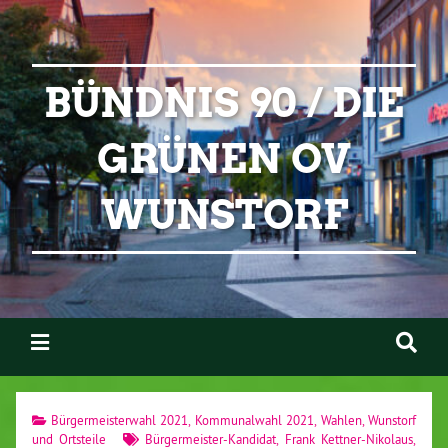
BÜNDNIS 90 / DIE
GRÜNEN OV
WUNSTORF
Bürgermeisterwahl 2021
,
Kommunalwahl 2021
,
Wahlen
,
Wunstorf
und Ortsteile
Bürgermeister-Kandidat
,
Frank Kettner-Nikolaus
,